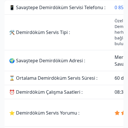
📱 Savaştepe Demirdöküm Servisi Telefonu :
0 850 
Özel Se
Demird
🛠 Demirdöküm Servis Tipi :
herhang
bağlant
bulunm
Merke
🌍 Savaştepe Demirdöküm Adresi :
Savaşt
⌛ Ortalama Demirdöküm Servis Süresi :
60 da
⏰ Demirdöküm Çalışma Saatleri :
08:30 
⭐ Demirdöküm Servis Yorumu :