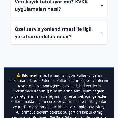
Veri kaydı tutuluyor mu? KVKK
+
uygulamaları nasıl?
Özel servis yönlendirmesi ile ilgili
+
yasal sorumluluk nedir?
⚠️
Bilgilendirme:
Firmamız hiçbir kullanıcı verisi
saklamamaktadır. Sitemiz, kullanıcıların kişisel verilerini
kaydetmez ve
KVKK
(6698 sayılı Kişisel Verilerin
Korunması Kanunu) hükümlerine tam uyum sağlar.
Ziyaretçilerimizin deneyimini iyileştirmek için
çerezler
kullanılmaktadır; bu çerezler yalnızca site fonksiyonları
ve performans amaçlıdır, kişisel veri toplamaz. Siteyi
kullanmaya devam ederek bu şartları kabul etmiş
sayılırsınız.
Kullanım Şartları:
Site ve içerikleri sadece