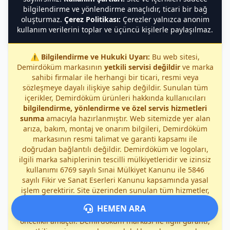
bilgilendirme ve yönlendirme amaçlıdır, ticari bir bağ
oluşturmaz.
Çerez Politikası:
Çerezler yalnızca anonim
kullanım verilerini toplar ve üçüncü kişilerle paylaşılmaz.
⚠️
Bilgilendirme ve Hukuki Uyarı:
Bu web sitesi,
Demirdöküm markasının
yetkili servisi değildir
ve marka
sahibi firmalar ile herhangi bir ticari, resmi veya
sözleşmeye dayalı ilişkiye sahip değildir. Sunulan tüm
içerikler, Demirdöküm ürünleri hakkında kullanıcıları
bilgilendirme, yönlendirme ve özel servis hizmetleri
sunma
amacıyla hazırlanmıştır. Web sitemizde yer alan
arıza, bakım, montaj ve onarım bilgileri, Demirdöküm
markasının resmi talimat ve garanti kapsamı ile
doğrudan bağlantılı değildir. Demirdöküm ve logoları,
ilgili marka sahiplerinin tescilli mülkiyetleridir ve izinsiz
kullanımı 6769 sayılı Sınai Mülkiyet Kanunu ile 5846
sayılı Fikir ve Sanat Eserleri Kanunu kapsamında yasal
işlem gerektirir. Site üzerinden sunulan tüm hizmetler,
bağımsız özel servis kapsamında
sağlanmakta olup,
HEMEN ARA
kullanıcıların güvenliği ve doğru bilgilendirilmesi
öncelikli amaçtır. Demirdöküm markası ile ilgili garanti,