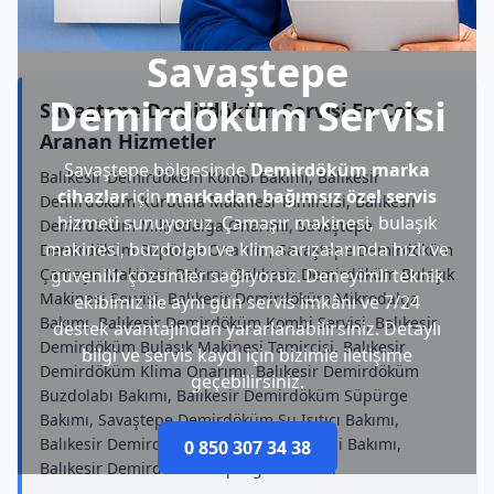
Savaştepe
Demirdöküm Servisi
Savaştepe Demirdöküm Servisi En Çok
Aranan Hizmetler
Savaştepe bölgesinde
Demirdöküm marka
Balıkesir Demirdöküm Kombi Bakımı, Balıkesir
cihazlar
için
markadan bağımsız özel servis
Demirdöküm Kurutma Makinesi Tamircisi, Balıkesir
hizmeti sunuyoruz. Çamaşır makinesi, bulaşık
Demirdöküm Mikrodalga Onarımı, Savaştepe
makinesi, buzdolabı ve klima arızalarında hızlı ve
Demirdöküm Süpürge Onarımı, Savaştepe Demirdöküm
Çamaşır Makinesi Bakımı, Balıkesir Demirdöküm Bulaşık
güvenilir çözümler sağlıyoruz. Deneyimli teknik
Makinesi Servisi, Balıkesir Demirdöküm Mikrodalga
ekibimiz ile aynı gün servis imkânı ve 7/24
Bakımı, Balıkesir Demirdöküm Kombi Servisi, Balıkesir
destek avantajından yararlanabilirsiniz. Detaylı
Demirdöküm Bulaşık Makinesi Tamircisi, Balıkesir
bilgi ve servis kaydı için bizimle iletişime
Demirdöküm Klima Onarımı, Balıkesir Demirdöküm
geçebilirsiniz.
Buzdolabı Bakımı, Balıkesir Demirdöküm Süpürge
Bakımı, Savaştepe Demirdöküm Su Isıtıcı Bakımı,
Balıkesir Demirdöküm Kurutma Makinesi Bakımı,
0 850 307 34 38
Balıkesir Demirdöküm Süpürge Onarımı