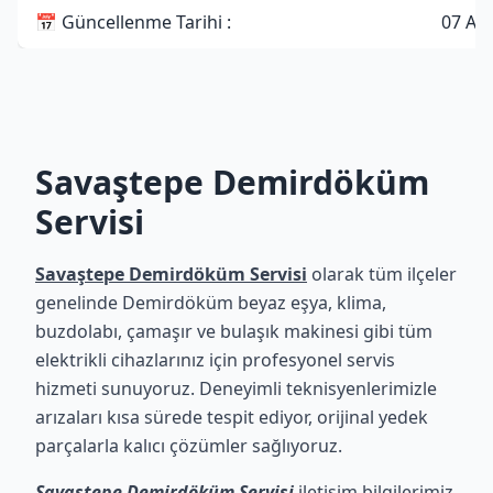
📅 Güncellenme Tarihi :
07 Ağ
Savaştepe Demirdöküm
Servisi
Savaştepe Demirdöküm Servisi
olarak tüm ilçeler
genelinde Demirdöküm beyaz eşya, klima,
buzdolabı, çamaşır ve bulaşık makinesi gibi tüm
elektrikli cihazlarınız için profesyonel servis
hizmeti sunuyoruz. Deneyimli teknisyenlerimizle
arızaları kısa sürede tespit ediyor, orijinal yedek
parçalarla kalıcı çözümler sağlıyoruz.
Savaştepe Demirdöküm Servisi
iletişim bilgilerimiz