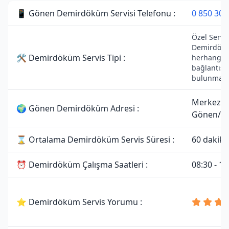
📱 Gönen Demirdöküm Servisi Telefonu :
0 850 307
Özel Servist
Demirdökü
🛠 Demirdöküm Servis Tipi :
herhangi bi
bağlantısı
bulunmama
Merkez,
🌍 Gönen Demirdöküm Adresi :
Gönen/Bal
⌛ Ortalama Demirdöküm Servis Süresi :
60 dakika
⏰ Demirdöküm Çalışma Saatleri :
08:30 - 19
⭐ Demirdöküm Servis Yorumu :