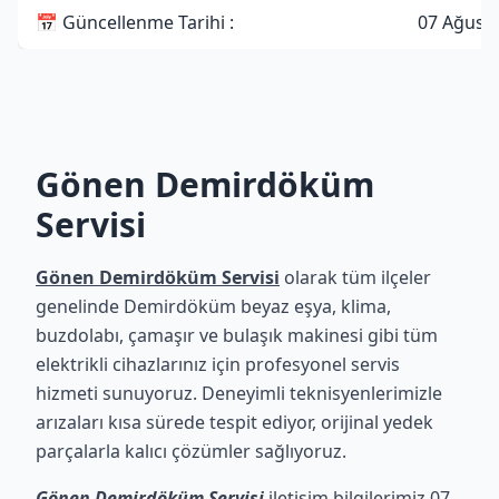
📅 Güncellenme Tarihi :
07 Ağust
Gönen Demirdöküm
Servisi
Gönen Demirdöküm Servisi
olarak tüm ilçeler
genelinde Demirdöküm beyaz eşya, klima,
buzdolabı, çamaşır ve bulaşık makinesi gibi tüm
elektrikli cihazlarınız için profesyonel servis
hizmeti sunuyoruz. Deneyimli teknisyenlerimizle
arızaları kısa sürede tespit ediyor, orijinal yedek
parçalarla kalıcı çözümler sağlıyoruz.
Gönen Demirdöküm Servisi
iletişim bilgilerimiz 07