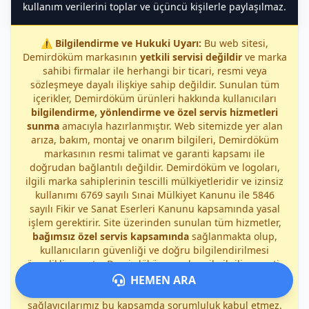
kullanım verilerini toplar ve üçüncü kişilerle paylaşılmaz.
⚠️
Bilgilendirme ve Hukuki Uyarı:
Bu web sitesi,
Demirdöküm markasının
yetkili servisi değildir
ve marka
sahibi firmalar ile herhangi bir ticari, resmi veya
sözleşmeye dayalı ilişkiye sahip değildir. Sunulan tüm
içerikler, Demirdöküm ürünleri hakkında kullanıcıları
bilgilendirme, yönlendirme ve özel servis hizmetleri
sunma
amacıyla hazırlanmıştır. Web sitemizde yer alan
arıza, bakım, montaj ve onarım bilgileri, Demirdöküm
markasının resmi talimat ve garanti kapsamı ile
doğrudan bağlantılı değildir. Demirdöküm ve logoları,
ilgili marka sahiplerinin tescilli mülkiyetleridir ve izinsiz
kullanımı 6769 sayılı Sınai Mülkiyet Kanunu ile 5846
sayılı Fikir ve Sanat Eserleri Kanunu kapsamında yasal
işlem gerektirir. Site üzerinden sunulan tüm hizmetler,
bağımsız özel servis kapsamında
sağlanmakta olup,
kullanıcıların güvenliği ve doğru bilgilendirilmesi
öncelikli amaçtır. Demirdöküm markası ile ilgili garanti,
yetkili servis ve yasal sorumluluklar yalnızca marka
HEMEN ARA
sahibi firmalara aittir; sitemiz veya hizmet
sağlayıcılarımız bu kapsamda sorumluluk kabul etmez.