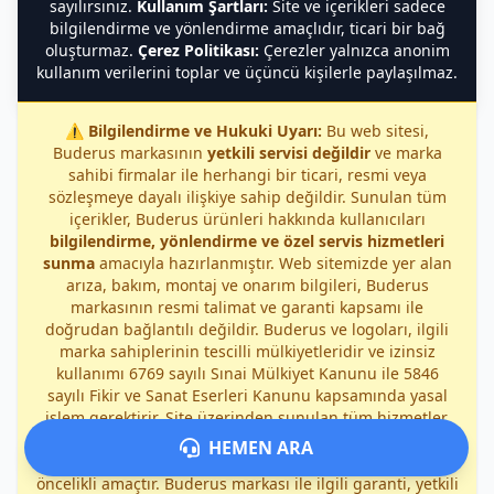
sayılırsınız.
Kullanım Şartları:
Site ve içerikleri sadece
bilgilendirme ve yönlendirme amaçlıdır, ticari bir bağ
oluşturmaz.
Çerez Politikası:
Çerezler yalnızca anonim
kullanım verilerini toplar ve üçüncü kişilerle paylaşılmaz.
⚠️
Bilgilendirme ve Hukuki Uyarı:
Bu web sitesi,
Buderus markasının
yetkili servisi değildir
ve marka
sahibi firmalar ile herhangi bir ticari, resmi veya
sözleşmeye dayalı ilişkiye sahip değildir. Sunulan tüm
içerikler, Buderus ürünleri hakkında kullanıcıları
bilgilendirme, yönlendirme ve özel servis hizmetleri
sunma
amacıyla hazırlanmıştır. Web sitemizde yer alan
arıza, bakım, montaj ve onarım bilgileri, Buderus
markasının resmi talimat ve garanti kapsamı ile
doğrudan bağlantılı değildir. Buderus ve logoları, ilgili
marka sahiplerinin tescilli mülkiyetleridir ve izinsiz
kullanımı 6769 sayılı Sınai Mülkiyet Kanunu ile 5846
sayılı Fikir ve Sanat Eserleri Kanunu kapsamında yasal
işlem gerektirir. Site üzerinden sunulan tüm hizmetler,
bağımsız özel servis kapsamında
sağlanmakta olup,
HEMEN ARA
kullanıcıların güvenliği ve doğru bilgilendirilmesi
öncelikli amaçtır. Buderus markası ile ilgili garanti, yetkili