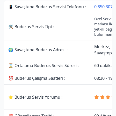
📱 Savaştepe Buderus Servisi Telefonu :
0 850 307 
Özel Servist
markası ile 
🛠 Buderus Servis Tipi :
yetkili bağla
bulunmamak
Merkez,
🌍 Savaştepe Buderus Adresi :
Savaştepe/
⌛ Ortalama Buderus Servis Süresi :
60 dakika
⏰ Buderus Çalışma Saatleri :
08:30 - 19:
⭐ Buderus Servis Yorumu :