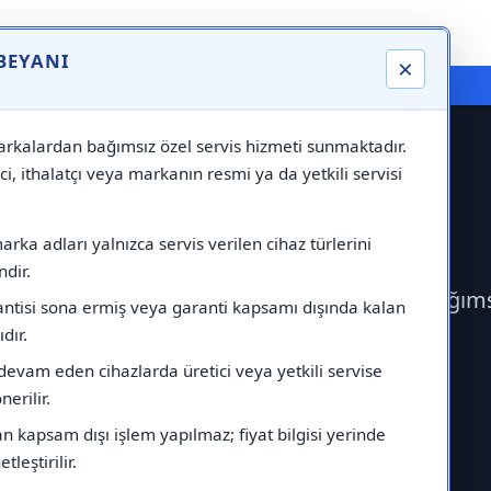
 BEYANI
×
⚠️ Markadan Bağımsız "Özel Servis" Hizmeti
rkalardan bağımsız özel servis hizmeti sunmaktadır.
ci, ithalatçı veya markanın resmi ya da yetkili servisi
rvisi
rka adları yalnızca servis verilen cihaz türlerini
dir.
ek Ariston Servisi çağırabilirsiniz.Markadan bağım
antisi sona ermiş veya garanti kapsamı dışında kalan
ıdır.
devam eden cihazlarda üretici veya yetkili servise
erilir.
 kapsam dışı işlem yapılmaz; fiyat bilgisi yerinde
tleştirilir.