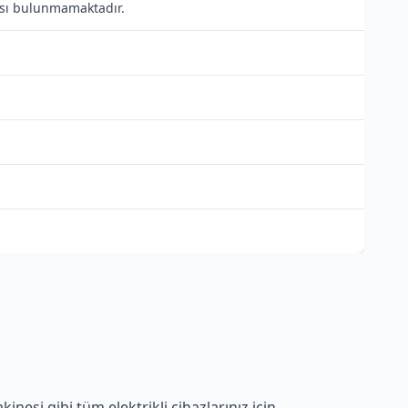
tısı bulunmamaktadır.
nesi gibi tüm elektrikli cihazlarınız için