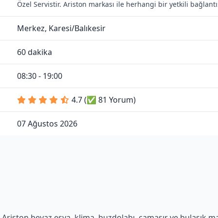
Özel Servistir. Ariston markası ile herhangi bir yetkili bağlan
Merkez, Karesi/Balıkesir
60 dakika
08:30 - 19:00
4.7 (✅ 81 Yorum)
07 Ağustos 2026
Ariston beyaz eşya, klima, buzdolabı, çamaşır ve bulaşık maki