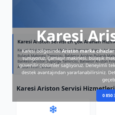
Karesi Ari
Karesi Ariston Servisi En Çok Aranan Hizm
Karesi Ariston Çamaşır Makinesi Tamircisi, Karesi Ariston
Karesi bölgesinde
Ariston marka cihazlar
Bulaşık Makinesi Tamircisi, Balıkesir Ariston Bulaşık Maki
sunuyoruz. Çamaşır makinesi, bulaşık makin
Balıkesir Ariston Süpürge Tamircisi, Balıkesir Ariston Fır
güvenilir çözümler sağlıyoruz. Deneyimli tek
Ariston Fırın Servisi
destek avantajından yararlanabilirsiniz. Deta
geçebi
Karesi Ariston Servisi Hizmetler
0 850 