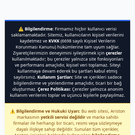
⚠️
Bilgilendirme:
Firmamız hiçbir kullanıcı verisi
saklamamaktadır. Sitemiz, kullanıcıların kişisel verilerini
kaydetmez ve
KVKK
(6698 sayılı Kişisel Verilerin
Korunması Kanunu) hükümlerine tam uyum sağlar.
Ziyaretçilerimizin deneyimini iyileştirmek için
çerezler
kullanılmaktadır; bu çerezler yalnızca site fonksiyonları
ve performans amaçlıdır, kişisel veri toplamaz. Siteyi
kullanmaya devam ederek bu şartları kabul etmiş
sayılırsınız.
Kullanım Şartları:
Site ve içerikleri sadece
bilgilendirme ve yönlendirme amaçlıdır, ticari bir bağ
oluşturmaz.
Çerez Politikası:
Çerezler yalnızca anonim
kullanım verilerini toplar ve üçüncü kişilerle paylaşılmaz.
⚠️
Bilgilendirme ve Hukuki Uyarı:
Bu web sitesi, Ariston
markasının
yetkili servisi değildir
ve marka sahibi
firmalar ile herhangi bir ticari, resmi veya sözleşmeye
dayalı ilişkiye sahip değildir. Sunulan tüm içerikler,