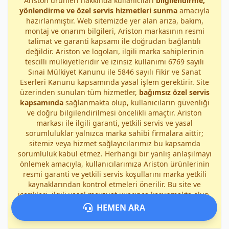
Ariston ürünleri hakkında kullanıcıları
bilgilendirme,
yönlendirme ve özel servis hizmetleri sunma
amacıyla
hazırlanmıştır. Web sitemizde yer alan arıza, bakım,
montaj ve onarım bilgileri, Ariston markasının resmi
talimat ve garanti kapsamı ile doğrudan bağlantılı
değildir. Ariston ve logoları, ilgili marka sahiplerinin
tescilli mülkiyetleridir ve izinsiz kullanımı 6769 sayılı
Sınai Mülkiyet Kanunu ile 5846 sayılı Fikir ve Sanat
Eserleri Kanunu kapsamında yasal işlem gerektirir. Site
üzerinden sunulan tüm hizmetler,
bağımsız özel servis
kapsamında
sağlanmakta olup, kullanıcıların güvenliği
ve doğru bilgilendirilmesi öncelikli amaçtır. Ariston
markası ile ilgili garanti, yetkili servis ve yasal
sorumluluklar yalnızca marka sahibi firmalara aittir;
sitemiz veya hizmet sağlayıcılarımız bu kapsamda
sorumluluk kabul etmez. Herhangi bir yanlış anlaşılmayı
önlemek amacıyla, kullanıcılarımıza Ariston ürünlerinin
resmi garanti ve yetkili servis koşullarını marka yetkili
kaynaklarından kontrol etmeleri önerilir. Bu site ve
içerikleri, ilgili yasal mevzuat uyarınca korunmakta olup,
izinsiz kopyalama, dağıtma veya ticari kullanım
HEMEN ARA
durumunda
yasal işlem uygulanacaktır
.