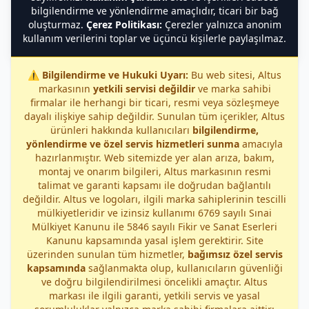
bilgilendirme ve yönlendirme amaçlıdır, ticari bir bağ
oluşturmaz.
Çerez Politikası:
Çerezler yalnızca anonim
kullanım verilerini toplar ve üçüncü kişilerle paylaşılmaz.
⚠️
Bilgilendirme ve Hukuki Uyarı:
Bu web sitesi, Altus
markasının
yetkili servisi değildir
ve marka sahibi
firmalar ile herhangi bir ticari, resmi veya sözleşmeye
dayalı ilişkiye sahip değildir. Sunulan tüm içerikler, Altus
ürünleri hakkında kullanıcıları
bilgilendirme,
yönlendirme ve özel servis hizmetleri sunma
amacıyla
hazırlanmıştır. Web sitemizde yer alan arıza, bakım,
montaj ve onarım bilgileri, Altus markasının resmi
talimat ve garanti kapsamı ile doğrudan bağlantılı
değildir. Altus ve logoları, ilgili marka sahiplerinin tescilli
mülkiyetleridir ve izinsiz kullanımı 6769 sayılı Sınai
Mülkiyet Kanunu ile 5846 sayılı Fikir ve Sanat Eserleri
Kanunu kapsamında yasal işlem gerektirir. Site
üzerinden sunulan tüm hizmetler,
bağımsız özel servis
kapsamında
sağlanmakta olup, kullanıcıların güvenliği
ve doğru bilgilendirilmesi öncelikli amaçtır. Altus
markası ile ilgili garanti, yetkili servis ve yasal