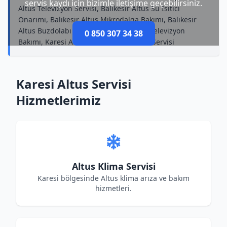
servis kaydı için bizimle iletişime geçebilirsiniz.
Altus Televizyon Servisi, Balıkesir Altus Su Isıtıcı
Onarımı, Balıkesir Altus Mikrodalga Bakımı, Balıkesir
Altus Buzdolabı Servisi, Balıkesir Altus Televizyon
0 850 307 34 38
Bakımı, Karesi Altus Kurutma Makinesi Servisi
Karesi Altus Servisi
Hizmetlerimiz
Altus Klima Servisi
Karesi bölgesinde Altus klima arıza ve bakım
hizmetleri.