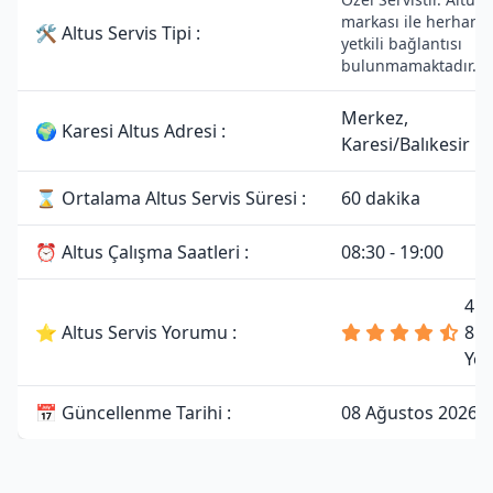
markası ile herhangi
🛠 Altus Servis Tipi :
yetkili bağlantısı
bulunmamaktadır.
Merkez,
🌍 Karesi Altus Adresi :
Karesi/Balıkesir
⌛ Ortalama Altus Servis Süresi :
60 dakika
⏰ Altus Çalışma Saatleri :
08:30 - 19:00
4.7
⭐ Altus Servis Yorumu :
81
Yo
📅 Güncellenme Tarihi :
08 Ağustos 2026