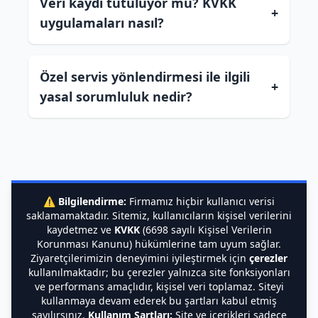
Veri kaydı tutuluyor mu? KVKK
+
uygulamaları nasıl?
Özel servis yönlendirmesi ile ilgili
+
yasal sorumluluk nedir?
⚠️
Bilgilendirme:
Firmamız hiçbir kullanıcı verisi
saklamamaktadır. Sitemiz, kullanıcıların kişisel verilerini
kaydetmez ve
KVKK
(6698 sayılı Kişisel Verilerin
Korunması Kanunu) hükümlerine tam uyum sağlar.
Ziyaretçilerimizin deneyimini iyileştirmek için
çerezler
kullanılmaktadır; bu çerezler yalnızca site fonksiyonları
ve performans amaçlıdır, kişisel veri toplamaz. Siteyi
kullanmaya devam ederek bu şartları kabul etmiş
sayılırsınız.
Kullanım Şartları:
Site ve içerikleri sadece