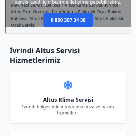
servis kaydı için bizimle iletişime geçebilirsiniz.
Makinesi Servisi, Balıkesir Altus Klima Servisi, İvrindi
Altus Fırın Onarımı, İvrindi Altus Elektrikli Ocak Bakımı,
Balıkesir Altus Kombi Tamircisi, Balıkesir Altus Elektrikli
0 850 307 34 38
Ocak Servisi
İvrindi Altus Servisi
Hizmetlerimiz
Altus Klima Servisi
İvrindi bölgesinde Altus klima arıza ve bakım
hizmetleri.