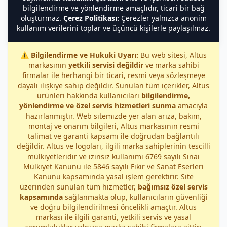
bilgilendirme ve yönlendirme amaçlıdır, ticari bir bağ
oluşturmaz.
Çerez Politikası:
Çerezler yalnızca anonim
kullanım verilerini toplar ve üçüncü kişilerle paylaşılmaz.
⚠️
Bilgilendirme ve Hukuki Uyarı:
Bu web sitesi, Altus
markasının
yetkili servisi değildir
ve marka sahibi
firmalar ile herhangi bir ticari, resmi veya sözleşmeye
dayalı ilişkiye sahip değildir. Sunulan tüm içerikler, Altus
ürünleri hakkında kullanıcıları
bilgilendirme,
yönlendirme ve özel servis hizmetleri sunma
amacıyla
hazırlanmıştır. Web sitemizde yer alan arıza, bakım,
montaj ve onarım bilgileri, Altus markasının resmi
talimat ve garanti kapsamı ile doğrudan bağlantılı
değildir. Altus ve logoları, ilgili marka sahiplerinin tescilli
mülkiyetleridir ve izinsiz kullanımı 6769 sayılı Sınai
Mülkiyet Kanunu ile 5846 sayılı Fikir ve Sanat Eserleri
Kanunu kapsamında yasal işlem gerektirir. Site
üzerinden sunulan tüm hizmetler,
bağımsız özel servis
kapsamında
sağlanmakta olup, kullanıcıların güvenliği
ve doğru bilgilendirilmesi öncelikli amaçtır. Altus
markası ile ilgili garanti, yetkili servis ve yasal