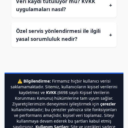
Veri kaydı tutuluyor mu? KVKK
+
uygulamaları nasıl?
Özel servis yönlendirmesi ile ilgili
+
yasal sorumluluk nedir?
⚠️
Bilgilendirme:
Firmamız hiçbir kullanıcı verisi
saklamamaktadır. Sitemiz, kullanıcıların kişisel verilerini
kaydetmez ve
KVKK
(6698 sayılı Kişisel Verilerin
Korunması Kanunu) hükümlerine tam uyum sağlar.
Ziyaretçilerimizin deneyimini iyileştirmek için
çerezler
kullanılmaktadır; bu çerezler yalnızca site fonksiyonları
ve performans amaçlıdır, kişisel veri toplamaz. Siteyi
kullanmaya devam ederek bu şartları kabul etmiş
sayılırsınız.
Kullanım Şartları:
Site ve içerikleri sadece