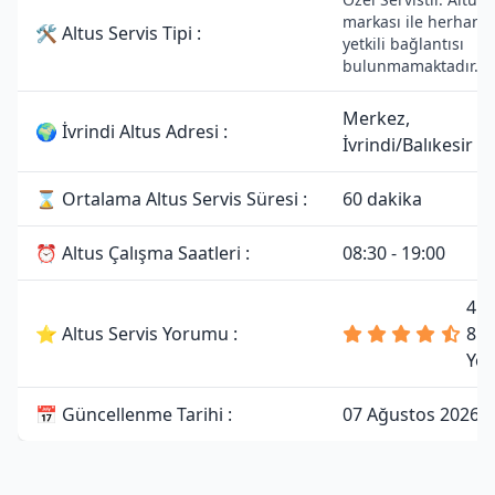
markası ile herhangi
🛠 Altus Servis Tipi :
yetkili bağlantısı
bulunmamaktadır.
Merkez,
🌍 İvrindi Altus Adresi :
İvrindi/Balıkesir
⌛ Ortalama Altus Servis Süresi :
60 dakika
⏰ Altus Çalışma Saatleri :
08:30 - 19:00
4.7
⭐ Altus Servis Yorumu :
81
Yo
📅 Güncellenme Tarihi :
07 Ağustos 2026