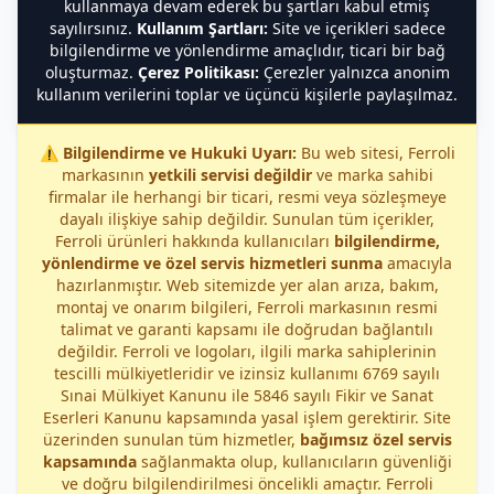
kullanmaya devam ederek bu şartları kabul etmiş
sayılırsınız.
Kullanım Şartları:
Site ve içerikleri sadece
bilgilendirme ve yönlendirme amaçlıdır, ticari bir bağ
oluşturmaz.
Çerez Politikası:
Çerezler yalnızca anonim
kullanım verilerini toplar ve üçüncü kişilerle paylaşılmaz.
⚠️
Bilgilendirme ve Hukuki Uyarı:
Bu web sitesi, Ferroli
markasının
yetkili servisi değildir
ve marka sahibi
firmalar ile herhangi bir ticari, resmi veya sözleşmeye
dayalı ilişkiye sahip değildir. Sunulan tüm içerikler,
Ferroli ürünleri hakkında kullanıcıları
bilgilendirme,
yönlendirme ve özel servis hizmetleri sunma
amacıyla
hazırlanmıştır. Web sitemizde yer alan arıza, bakım,
montaj ve onarım bilgileri, Ferroli markasının resmi
talimat ve garanti kapsamı ile doğrudan bağlantılı
değildir. Ferroli ve logoları, ilgili marka sahiplerinin
tescilli mülkiyetleridir ve izinsiz kullanımı 6769 sayılı
Sınai Mülkiyet Kanunu ile 5846 sayılı Fikir ve Sanat
Eserleri Kanunu kapsamında yasal işlem gerektirir. Site
üzerinden sunulan tüm hizmetler,
bağımsız özel servis
kapsamında
sağlanmakta olup, kullanıcıların güvenliği
ve doğru bilgilendirilmesi öncelikli amaçtır. Ferroli