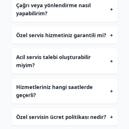
Çağrı veya yönlendirme nasıl
+
yapabilirim?
Özel servis hizmetiniz garantili mi?
+
Acil servis talebi oluşturabilir
+
miyim?
Hizmetleriniz hangi saatlerde
+
geçerli?
Özel servisin ücret politikası nedir?
+