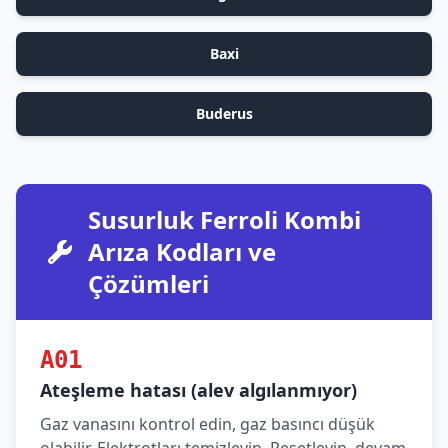
Baxi
Buderus
Susurluk Ferroli Kombi
Arıza Kodları ve
Çözümleri
A01
Ateşleme hatası (alev algılanmıyor)
Gaz vanasını kontrol edin, gaz basıncı düşük