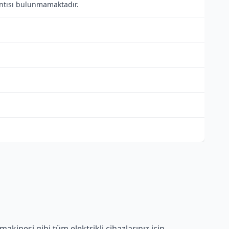
lantısı bulunmamaktadır.
akinesi gibi tüm elektrikli cihazlarınız için