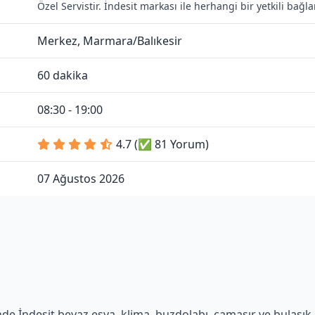
Özel Servistir. İndesit markası ile herhangi bir yetkili bağ
Merkez, Marmara/Balıkesir
60 dakika
08:30 - 19:00
4.7 (✅ 81 Yorum)
07 Ağustos 2026
de İndesit beyaz eşya, klima, buzdolabı, çamaşır ve bulaşık m