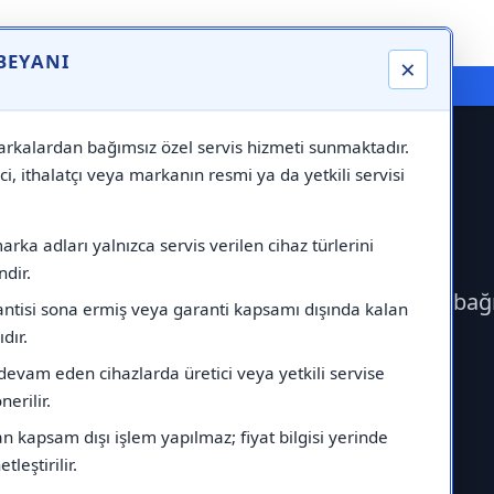
 BEYANI
×
⚠️ Markadan Bağımsız "Özel Servis" Hizmeti
rkalardan bağımsız özel servis hizmeti sunmaktadır.
ci, ithalatçı veya markanın resmi ya da yetkili servisi
 Servisi
rka adları yalnızca servis verilen cihaz türlerini
dir.
çerek İndesit Servisi çağırabilirsiniz.Markadan ba
antisi sona ermiş veya garanti kapsamı dışında kalan
ıdır.
devam eden cihazlarda üretici veya yetkili servise
erilir.
 kapsam dışı işlem yapılmaz; fiyat bilgisi yerinde
tleştirilir.