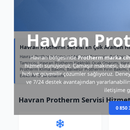
Havran Prot
Havran Protherm Servisi En Çok Aranan H
Havran Protherm Çamaşır Makinesi Tamircisi, Balıkesir 
Havran bölgesinde
Protherm marka cih
Tamircisi, Havran Protherm Elektrikli Ocak Onarımı, Hav
hizmeti sunuyoruz. Çamaşır makinesi, bulaş
Protherm Klima Bakımı, Balıkesir Protherm Fırın Bakımı, 
hızlı ve güvenilir çözümler sağlıyoruz. Deney
Elektrikli Ocak Onarımı
ve 7/24 destek avantajından yararlanabilirsi
iletişime g
Havran Protherm Servisi Hizmet
0 850 