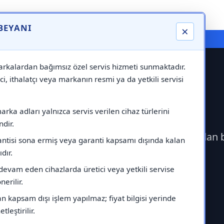
 BEYANI
×
⚠️ Markadan Bağımsız "Özel Servis" Hizmeti
rkalardan bağımsız özel servis hizmeti sunmaktadır.
ci, ithalatçı veya markanın resmi ya da yetkili servisi
 Servisi
rka adları yalnızca servis verilen cihaz türlerini
dir.
eçerek Protherm Servisi çağırabilirsiniz.Markadan 
antisi sona ermiş veya garanti kapsamı dışında kalan
ıdır.
devam eden cihazlarda üretici veya yetkili servise
erilir.
 kapsam dışı işlem yapılmaz; fiyat bilgisi yerinde
tleştirilir.