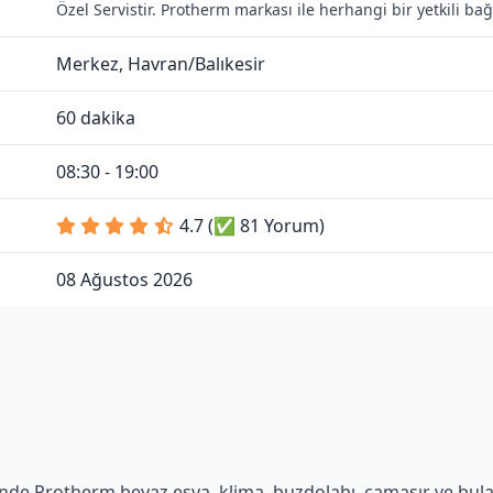
Özel Servistir. Protherm markası ile herhangi bir yetkili b
Merkez, Havran/Balıkesir
60 dakika
08:30 - 19:00
4.7 (✅ 81 Yorum)
08 Ağustos 2026
nde Protherm beyaz eşya, klima, buzdolabı, çamaşır ve bulaşı