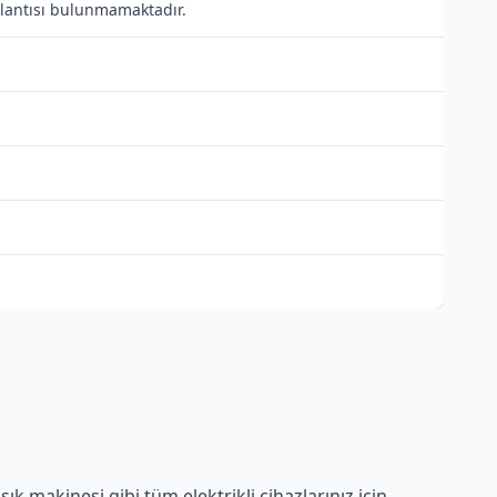
ağlantısı bulunmamaktadır.
k makinesi gibi tüm elektrikli cihazlarınız için