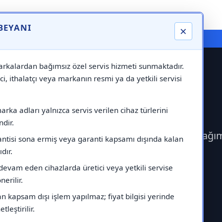
 BEYANI
×
⚠️ Markadan Bağımsız "Özel Servis" Hizmeti
rkalardan bağımsız özel servis hizmeti sunmaktadır.
ci, ithalatçı veya markanın resmi ya da yetkili servisi
ervisi
rka adları yalnızca servis verilen cihaz türlerini
dir.
rek Vaillant Servisi çağırabilirsiniz.Markadan bağı
antisi sona ermiş veya garanti kapsamı dışında kalan
ıdır.
devam eden cihazlarda üretici veya yetkili servise
erilir.
 kapsam dışı işlem yapılmaz; fiyat bilgisi yerinde
tleştirilir.