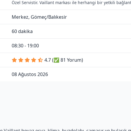
Özel Servistir. Vaillant markası ile herhangi bir yetkili bağl
Merkez, Gömeç/Balıkesir
60 dakika
08:30 - 19:00
4.7 (✅ 81 Yorum)
08 Ağustos 2026
 Vaillant beyaz eşya, klima, buzdolabı, çamaşır ve bulaşık ma