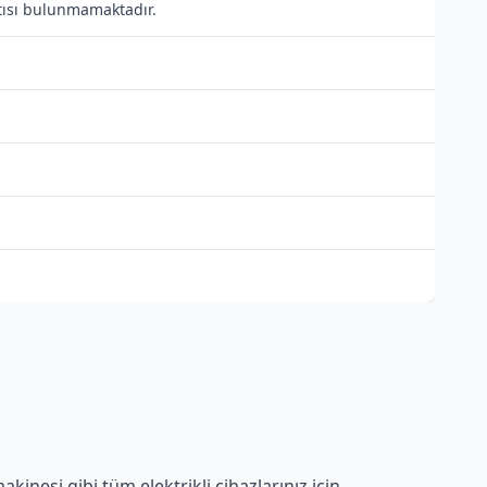
antısı bulunmamaktadır.
kinesi gibi tüm elektrikli cihazlarınız için