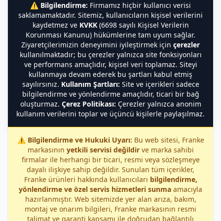
⚠️
Bilgilendirme:
Firmamız hiçbir kullanıcı verisi
saklamamaktadır. Sitemiz, kullanıcıların kişisel verilerini
kaydetmez ve
KVKK
(6698 sayılı Kişisel Verilerin
Korunması Kanunu) hükümlerine tam uyum sağlar.
Ziyaretçilerimizin deneyimini iyileştirmek için
çerezler
kullanılmaktadır; bu çerezler yalnızca site fonksiyonları
ve performans amaçlıdır, kişisel veri toplamaz. Siteyi
kullanmaya devam ederek bu şartları kabul etmiş
sayılırsınız.
Kullanım Şartları:
Site ve içerikleri sadece
bilgilendirme ve yönlendirme amaçlıdır, ticari bir bağ
oluşturmaz.
Çerez Politikası:
Çerezler yalnızca anonim
kullanım verilerini toplar ve üçüncü kişilerle paylaşılmaz.
⚠️
Bilgilendirme ve Hukuki Uyarı:
Bu web sitesi, Franke
markasının
yetkili servisi değildir
ve marka sahibi
firmalar ile herhangi bir ticari, resmi veya sözleşmeye
dayalı ilişkiye sahip değildir. Sunulan tüm içerikler,
Franke ürünleri hakkında kullanıcıları
bilgilendirme,
yönlendirme ve özel servis hizmetleri sunma
amacıyla
hazırlanmıştır. Web sitemizde yer alan arıza, bakım,
montaj ve onarım bilgileri, Franke markasının resmi
talimat ve garanti kapsamı ile doğrudan bağlantılı