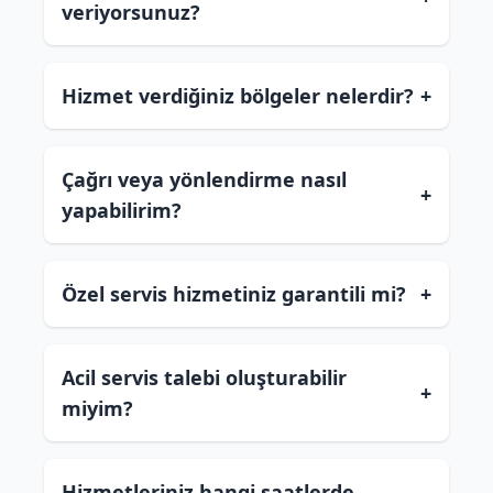
veriyorsunuz?
Hizmet verdiğiniz bölgeler nelerdir?
+
Çağrı veya yönlendirme nasıl
+
yapabilirim?
Özel servis hizmetiniz garantili mi?
+
Acil servis talebi oluşturabilir
+
miyim?
Hizmetleriniz hangi saatlerde