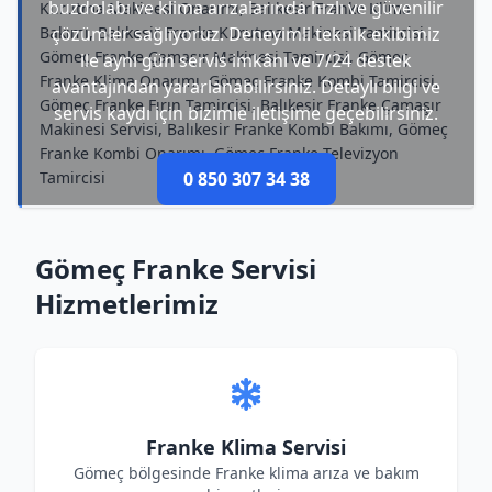
buzdolabı ve klima arızalarında hızlı ve güvenilir
Kurutma Makinesi Onarımı, Balıkesir Franke Klima
Bakımı, Balıkesir Franke Kurutma Makinesi Tamircisi,
çözümler sağlıyoruz. Deneyimli teknik ekibimiz
Gömeç Franke Çamaşır Makinesi Tamircisi, Gömeç
ile aynı gün servis imkânı ve 7/24 destek
Franke Klima Onarımı, Gömeç Franke Kombi Tamircisi,
avantajından yararlanabilirsiniz. Detaylı bilgi ve
Gömeç Franke Fırın Tamircisi, Balıkesir Franke Çamaşır
servis kaydı için bizimle iletişime geçebilirsiniz.
Makinesi Servisi, Balıkesir Franke Kombi Bakımı, Gömeç
Franke Kombi Onarımı, Gömeç Franke Televizyon
Tamircisi
0 850 307 34 38
Gömeç Franke Servisi
Hizmetlerimiz
Franke Klima Servisi
Gömeç bölgesinde Franke klima arıza ve bakım