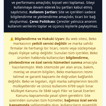
ve performans amaçlıdır, kişisel veri toplamaz. Siteyi
kullanmaya devam ederek bu şartları kabul etmiş
sayılırsınız.
Kullanım Şartları:
Site ve içerikleri sadece
bilgilendirme ve yönlendirme amaçlıdır, ticari bir bağ
oluşturmaz.
Çerez Politikası:
Çerezler yalnızca anonim
kullanım verilerini toplar ve üçüncü kişilerle paylaşılmaz.
⚠️
Bilgilendirme ve Hukuki Uyarı:
Bu web sitesi, Beko
markasının
yetkili servisi değildir
ve marka sahibi
firmalar ile herhangi bir ticari, resmi veya sözleşmeye
dayalı ilişkiye sahip değildir. Sunulan tüm içerikler, Beko
ürünleri hakkında kullanıcıları
bilgilendirme,
yönlendirme ve özel servis hizmetleri sunma
amacıyla
hazırlanmıştır. Web sitemizde yer alan arıza, bakım,
montaj ve onarım bilgileri, Beko markasının resmi
talimat ve garanti kapsamı ile doğrudan bağlantılı
değildir. Beko ve logoları, ilgili marka sahiplerinin tescilli
mülkiyetleridir ve izinsiz kullanımı 6769 sayılı Sınai
Mülkiyet Kanunu ile 5846 sayılı Fikir ve Sanat Eserleri
Kanunu kapsamında yasal işlem gerektirir. Site
üzerinden sunulan tüm hizmetler,
bağımsız özel servis
kapsamında
sağlanmakta olup, kullanıcıların güvenliği