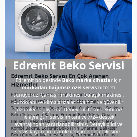
Edremit Beko Servisi
Edremit Beko Servisi En Çok Aranan
Edremit bölgesinde
Beko marka cihazlar
için
Hizmetler
markadan bağımsız özel servis
hizmeti
Edremit Beko Elektrikli Ocak Onarımı, Edremit Beko
sunuyoruz. Çamaşır makinesi, bulaşık makinesi,
Mikrodalga Tamircisi, Edremit Beko Çamaşır Makinesi
buzdolabı ve klima arızalarında hızlı ve güvenilir
Tamircisi, Edremit Beko Elektrikli Ocak Servisi, Balıkesir
çözümler sağlıyoruz. Deneyimli teknik ekibimiz
Beko Televizyon Bakımı, Edremit Beko Klima Onarımı,
ile aynı gün servis imkânı ve 7/24 destek
Balıkesir Beko Elektrikli Ocak Bakımı, Edremit Beko
avantajından yararlanabilirsiniz. Detaylı bilgi ve
Kombi Bakımı, Edremit Beko Fırın Onarımı, Balıkesir
servis kaydı için bizimle iletişime geçebilirsiniz.
Beko Çamaşır Makinesi Servisi, Edremit Beko Bulaşık