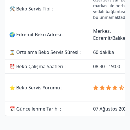
markası ile herhan
🛠 Beko Servis Tipi :
yetkili bağlantısı
bulunmamaktadır.
Merkez,
🌍 Edremit Beko Adresi :
Edremit/Balıkesi
⌛ Ortalama Beko Servis Süresi :
60 dakika
⏰ Beko Çalışma Saatleri :
08:30 - 19:00
4
⭐ Beko Servis Yorumu :
8
Y
📅 Güncellenme Tarihi :
07 Ağustos 2026