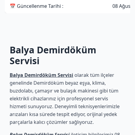
📅 Güncellenme Tarihi :
08 Ağusto
Balya Demirdöküm
Servisi
Balya Demirdöküm Servisi
olarak tüm ilçeler
genelinde Demirdöküm beyaz eşya, klima,
buzdolabı, çamaşır ve bulaşık makinesi gibi tüm
elektrikli cihazlarınız için profesyonel servis
hizmeti sunuyoruz. Deneyimli teknisyenlerimizle
arızaları kısa sürede tespit ediyor, orijinal yedek
parçalarla kalıcı çözümler sağlıyoruz.
Balya Demirdöküm Servisi
iletişim bilgilerimiz 08