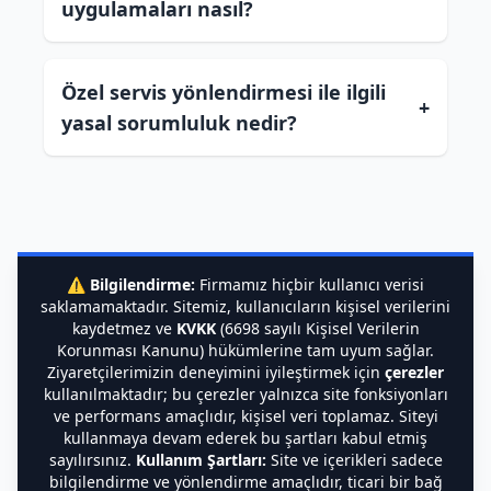
uygulamaları nasıl?
Özel servis yönlendirmesi ile ilgili
+
yasal sorumluluk nedir?
⚠️
Bilgilendirme:
Firmamız hiçbir kullanıcı verisi
saklamamaktadır. Sitemiz, kullanıcıların kişisel verilerini
kaydetmez ve
KVKK
(6698 sayılı Kişisel Verilerin
Korunması Kanunu) hükümlerine tam uyum sağlar.
Ziyaretçilerimizin deneyimini iyileştirmek için
çerezler
kullanılmaktadır; bu çerezler yalnızca site fonksiyonları
ve performans amaçlıdır, kişisel veri toplamaz. Siteyi
kullanmaya devam ederek bu şartları kabul etmiş
sayılırsınız.
Kullanım Şartları:
Site ve içerikleri sadece
bilgilendirme ve yönlendirme amaçlıdır, ticari bir bağ