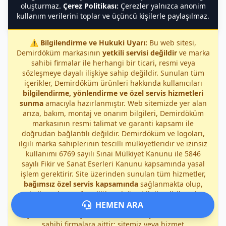
oluşturmaz.
Çerez Politikası:
Çerezler yalnızca anonim
kullanım verilerini toplar ve üçüncü kişilerle paylaşılmaz.
⚠️
Bilgilendirme ve Hukuki Uyarı:
Bu web sitesi,
Demirdöküm markasının
yetkili servisi değildir
ve marka
sahibi firmalar ile herhangi bir ticari, resmi veya
sözleşmeye dayalı ilişkiye sahip değildir. Sunulan tüm
içerikler, Demirdöküm ürünleri hakkında kullanıcıları
bilgilendirme, yönlendirme ve özel servis hizmetleri
sunma
amacıyla hazırlanmıştır. Web sitemizde yer alan
arıza, bakım, montaj ve onarım bilgileri, Demirdöküm
markasının resmi talimat ve garanti kapsamı ile
doğrudan bağlantılı değildir. Demirdöküm ve logoları,
ilgili marka sahiplerinin tescilli mülkiyetleridir ve izinsiz
kullanımı 6769 sayılı Sınai Mülkiyet Kanunu ile 5846
sayılı Fikir ve Sanat Eserleri Kanunu kapsamında yasal
işlem gerektirir. Site üzerinden sunulan tüm hizmetler,
bağımsız özel servis kapsamında
sağlanmakta olup,
kullanıcıların güvenliği ve doğru bilgilendirilmesi
öncelikli amaçtır. Demirdöküm markası ile ilgili garanti,
HEMEN ARA
yetkili servis ve yasal sorumluluklar yalnızca marka
sahibi firmalara aittir; sitemiz veya hizmet