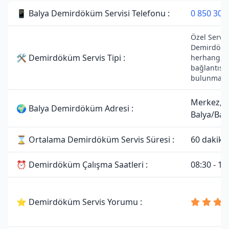
📱 Balya Demirdöküm Servisi Telefonu :
0 850 307
Özel Servist
Demirdöküm
🛠 Demirdöküm Servis Tipi :
herhangi bi
bağlantısı
bulunmama
Merkez,
🌍 Balya Demirdöküm Adresi :
Balya/Balı
⌛ Ortalama Demirdöküm Servis Süresi :
60 dakika
⏰ Demirdöküm Çalışma Saatleri :
08:30 - 19
⭐ Demirdöküm Servis Yorumu :