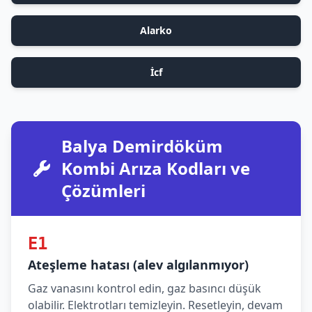
Alarko
İcf
Balya Demirdöküm
Kombi Arıza Kodları ve
Çözümleri
E1
Ateşleme hatası (alev algılanmıyor)
Gaz vanasını kontrol edin, gaz basıncı düşük
olabilir. Elektrotları temizleyin. Resetleyin, devam