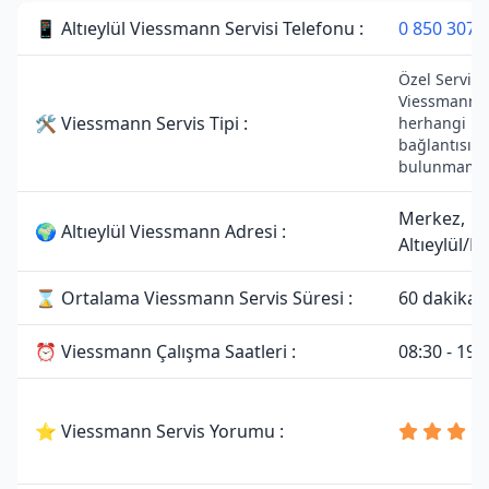
📱 Altıeylül Viessmann Servisi Telefonu :
0 850 307 
Özel Servisti
Viessmann m
🛠 Viessmann Servis Tipi :
herhangi bir
bağlantısı
bulunmamak
Merkez,
🌍 Altıeylül Viessmann Adresi :
Altıeylül/Ba
⌛ Ortalama Viessmann Servis Süresi :
60 dakika
⏰ Viessmann Çalışma Saatleri :
08:30 - 19:
⭐ Viessmann Servis Yorumu :