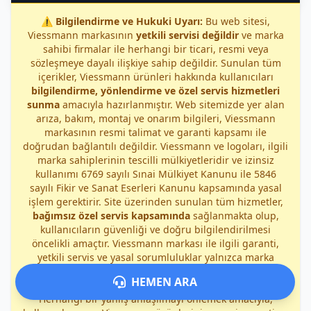
⚠️
Bilgilendirme ve Hukuki Uyarı:
Bu web sitesi,
Viessmann markasının
yetkili servisi değildir
ve marka
sahibi firmalar ile herhangi bir ticari, resmi veya
sözleşmeye dayalı ilişkiye sahip değildir. Sunulan tüm
içerikler, Viessmann ürünleri hakkında kullanıcıları
bilgilendirme, yönlendirme ve özel servis hizmetleri
sunma
amacıyla hazırlanmıştır. Web sitemizde yer alan
arıza, bakım, montaj ve onarım bilgileri, Viessmann
markasının resmi talimat ve garanti kapsamı ile
doğrudan bağlantılı değildir. Viessmann ve logoları, ilgili
marka sahiplerinin tescilli mülkiyetleridir ve izinsiz
kullanımı 6769 sayılı Sınai Mülkiyet Kanunu ile 5846
sayılı Fikir ve Sanat Eserleri Kanunu kapsamında yasal
işlem gerektirir. Site üzerinden sunulan tüm hizmetler,
bağımsız özel servis kapsamında
sağlanmakta olup,
kullanıcıların güvenliği ve doğru bilgilendirilmesi
öncelikli amaçtır. Viessmann markası ile ilgili garanti,
yetkili servis ve yasal sorumluluklar yalnızca marka
sahibi firmalara aittir; sitemiz veya hizmet
HEMEN ARA
sağlayıcılarımız bu kapsamda sorumluluk kabul etmez.
Herhangi bir yanlış anlaşılmayı önlemek amacıyla,