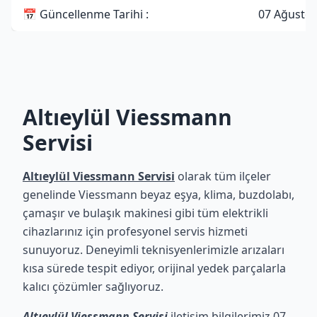
📅 Güncellenme Tarihi :
07 Ağustos
Altıeylül Viessmann
Servisi
Altıeylül Viessmann Servisi
olarak tüm ilçeler
genelinde Viessmann beyaz eşya, klima, buzdolabı,
çamaşır ve bulaşık makinesi gibi tüm elektrikli
cihazlarınız için profesyonel servis hizmeti
sunuyoruz. Deneyimli teknisyenlerimizle arızaları
kısa sürede tespit ediyor, orijinal yedek parçalarla
kalıcı çözümler sağlıyoruz.
Altıeylül Viessmann Servisi
iletişim bilgilerimiz 07